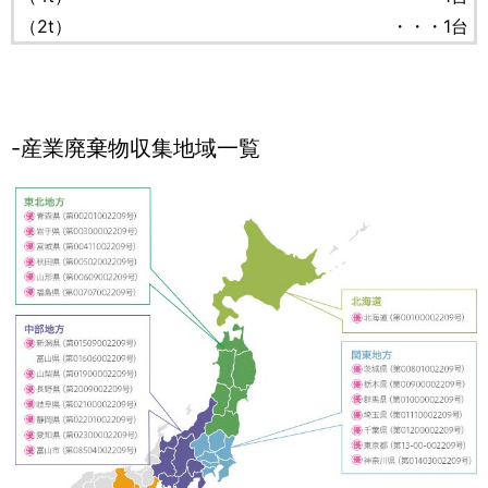
（2t）
・・・1台
産業廃棄物収集地域一覧